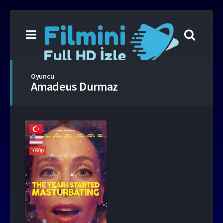
Oyuncu
Amadeus Durmaz
1080p