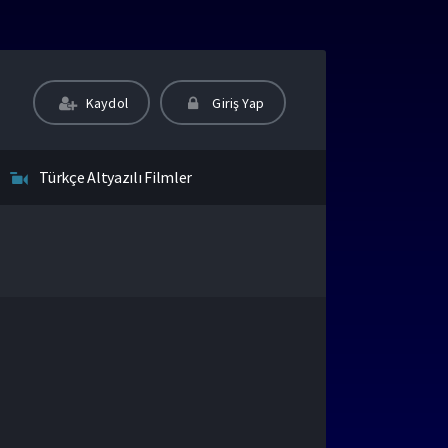
Kaydol
Giriş Yap
Türkçe Altyazılı Filmler