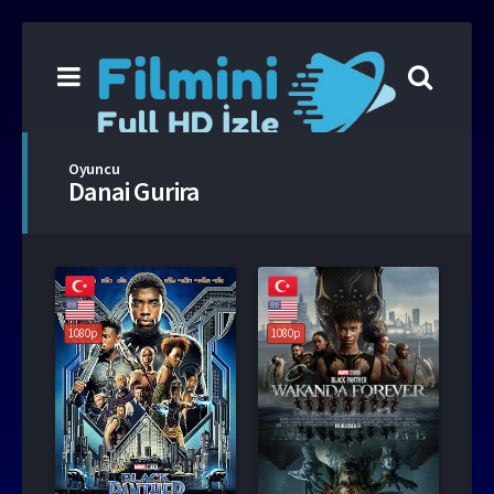
Oyuncu
Danai Gurira
1080p
1080p