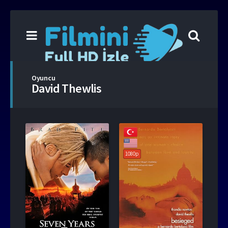
Oyuncu
David Thewlis
1080p