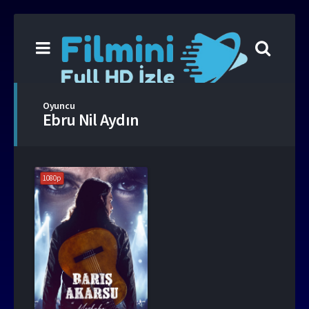
Oyuncu
Ebru Nil Aydın
1080p