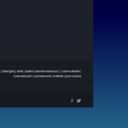
|
1xbet giriş
|
xslot
|
zbahis
|
deneme bonusu
|
|
casino siteleri
|
casinolevant
|
casinolevant
|
vidobet
|
şans casino