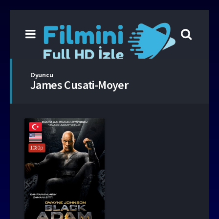
Oyuncu
James Cusati-Moyer
1080p