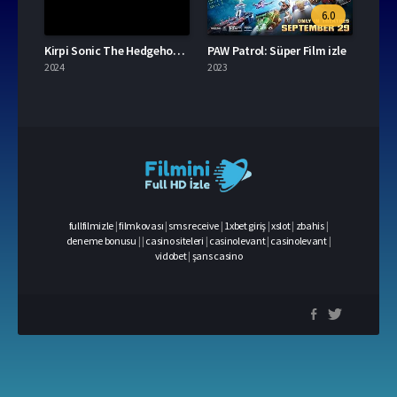
6.0
Kirpi Sonic The Hedgehog 3 izle
PAW Patrol: Süper Film izle
2024
2023
fullfilmizle
|
filmkovası
|
sms receive
|
1xbet giriş
|
xslot
|
zbahis
|
deneme bonusu
|
|
casino siteleri
|
casinolevant
|
casinolevant
|
vidobet
|
şans casino
casino
siteleri