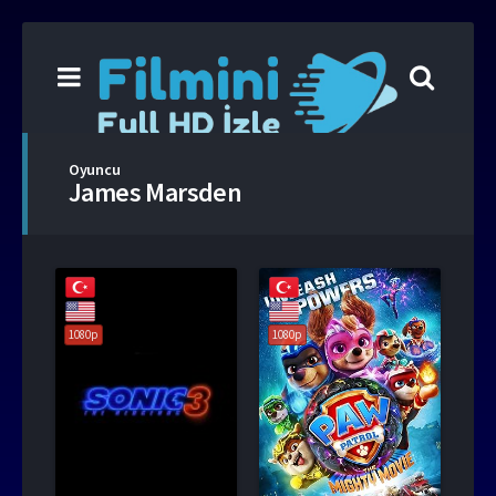
Oyuncu
James Marsden
1080p
1080p