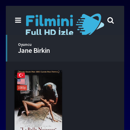
Oyuncu
Jane Birkin
1080p