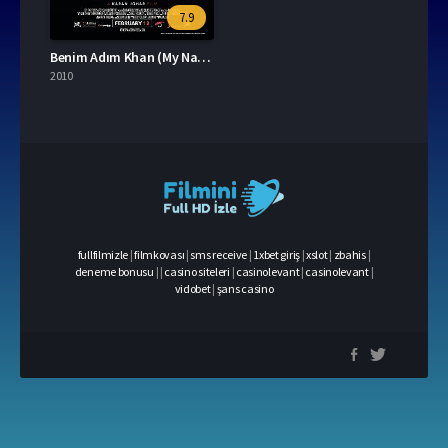
7.9
Benim Adım Khan (My Name Is Khan) izle
2010
fullfilmizle
|
filmkovası
|
sms receive
|
1xbet giriş
|
xslot
|
zbahis
|
deneme bonusu
|
|
casino siteleri
|
casinolevant
|
casinolevant
|
vidobet
|
şans casino
casino
siteleri