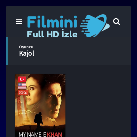
Oyuncu
Kajol
1080p