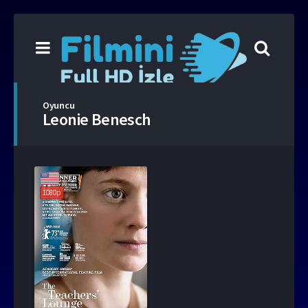
Oyuncu
Leonie Benesch
1080p