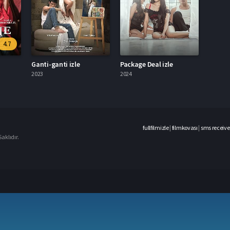
4.7
Ganti-ganti izle
Package Deal izle
2023
2024
fullfilmizle
|
filmkovası
|
sms receive
aklıdır.
casino
siteleri