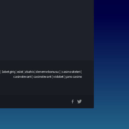
|
1xbet giriş
|
xslot
|
zbahis
|
deneme bonusu
|
|
casino siteleri
|
casinolevant
|
casinolevant
|
vidobet
|
şans casino