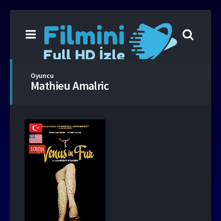
Oyuncu
Mathieu Amalric
1080p