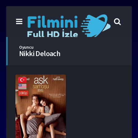
Oyuncu
Nikki Deloach
1080p