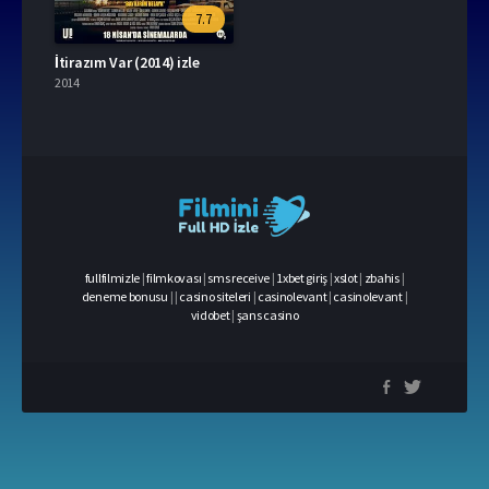
7.7
İtirazım Var (2014) izle
2014
fullfilmizle
|
filmkovası
|
sms receive
|
1xbet giriş
|
xslot
|
zbahis
|
deneme bonusu
|
|
casino siteleri
|
casinolevant
|
casinolevant
|
vidobet
|
şans casino
casino
siteleri