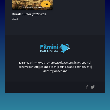
7.6
Kurak Günler (2022) izle
2022
fullfilmizle
|
filmkovası
|
sms receive
|
1xbet giriş
|
xslot
|
zbahis
|
deneme bonusu
|
|
casino siteleri
|
casinolevant
|
casinolevant
|
vidobet
|
şans casino
casino
siteleri