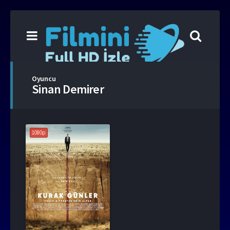
Oyuncu
Sinan Demirer
1080p