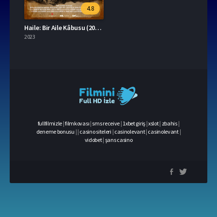
4.8
Haile: Bir Aile Kâbusu (2023) izle
2023
fullfilmizle
|
filmkovası
|
sms receive
|
1xbet giriş
|
xslot
|
zbahis
|
deneme bonusu
|
|
casino siteleri
|
casinolevant
|
casinolevant
|
vidobet
|
şans casino
casino
siteleri