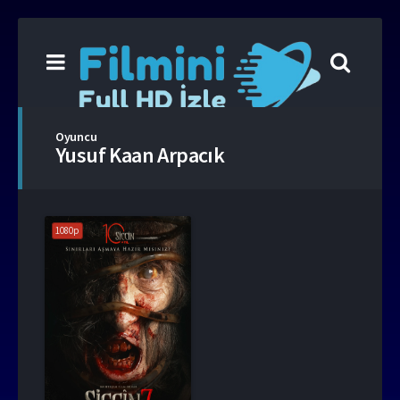
Oyuncu
Yusuf Kaan Arpacık
1080p