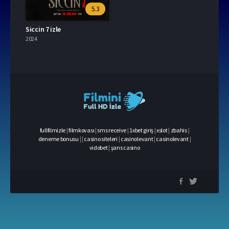
5.3
Siccin 7 izle
2024
fullfilmizle
|
filmkovası
|
sms receive
|
1xbet giriş
|
xslot
|
zbahis
|
deneme bonusu
|
|
casino siteleri
|
casinolevant
|
casinolevant
|
vidobet
|
şans casino
casino
siteleri