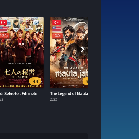
1080p
4.4
8.6
kreter: Film izle
The Legend of Maula Jatt izle
2022