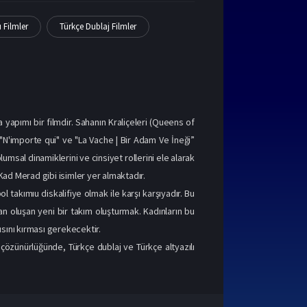
ı Filmler
Türkçe Dublaj Filmler
 yapımı bir filmdir. Sahanın Kraliçeleri (Queens of
N'importe qui" ve "La Vache | Bir Adam Ve İneği”
plumsal dinamiklerini ve cinsiyet rollerini ele alarak
 Kad Merad gibi isimler yer almaktadır.
 takımıu diskalifiye olmak ile karşı karşıyadır. Bu
an oluşan yeni bir takım oluşturmak. Kadınların bu
ısını kırması gerekecektir.
p çözünürlüğünde, Türkçe dublaj ve Türkçe altyazılı