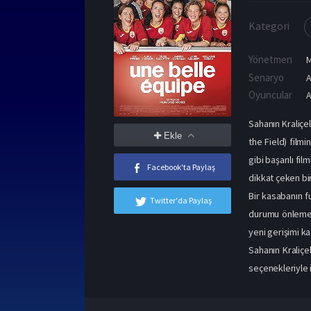
Kategori
Yönetmen
Senaryo
A
Oyuncular
A
Sahanın Kraliçe
Ekle
the Field) film
gibi başarılı fi
Facebook'ta Paylaş
dikkat çeken bir
Bir kasabanın fu
Twitter'da Paylaş
durumu önlemek 
yeni gerişimi k
Sahanın Kraliçel
seçenekleriyle iz