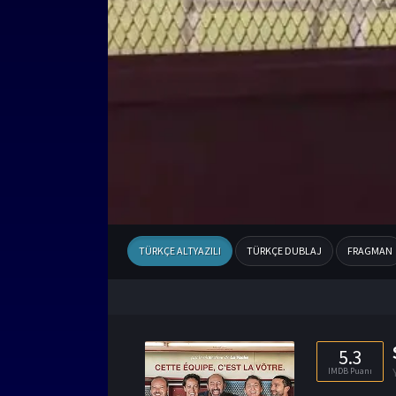
TÜRKÇE ALTYAZILI
TÜRKÇE DUBLAJ
FRAGMAN
5.3
IMDB Puanı