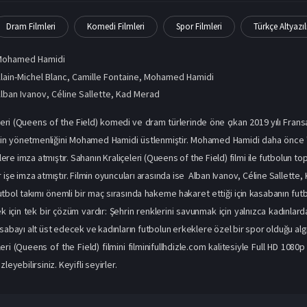
Dram Filmleri
Komedi Filmleri
Spor Filmleri
Türkçe Altyazıl
Mohamed Hamidi
lain-Michel Blanc, Camille Fontaine, Mohamed Hamidi
lban Ivanov
,
Céline Sallette
,
Kad Merad
leri (Queens of the Field) komedi ve dram türlerinde öne çıkan 2019 yılı Fransa
inin yönetmenliğini Mohamed Hamidi üstlenmiştir. Mohamed Hamidi daha önce "
lmlere imza atmıştır. Sahanın Kraliçeleri (Queens of the Field) filmi ile futbolun to
 işe imza atmıştır. Filmin oyuncuları arasında ise Alban Ivanov, Céline Sallette,
tbol takımı önemli bir maç sırasında hakeme hakaret ettiği için kasabanın futbol
için tek bir çözüm vardır: Şehrin renklerini savunmak için yalnızca kadınlard
asabayı alt üst edecek ve kadınların futbolun erkeklere özel bir spor olduğu alg
eri (Queens of the Field) filmini filminifullhdizle.com kalitesiyle Full HD 1080
leyebilirsiniz. Keyifli seyirler.