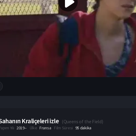
Sahanın Kraliçeleri izle
(
Queens of the Field
)
Yapım Yılı
2019–
Ülke
Fransa
Film Süresi
95 dakika