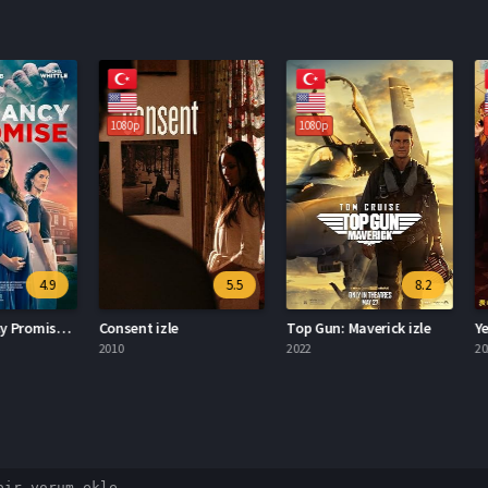
1080p
1080p
1080p
4.9
5.5
8.2
The Pregnancy Promise izle
Consent izle
Top Gun: Maverick izle
Yedi Se
2010
2022
2022