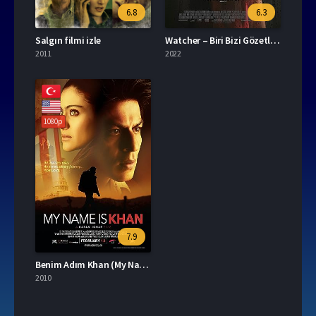
6.8
6.3
Salgın filmi izle
Watcher – Biri Bizi Gözetliyor (2022) izle
2011
2022
1080p
7.9
Benim Adım Khan (My Name Is Khan) izle
2010