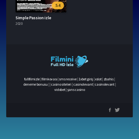
5.4
Simple Passion izle
2020
fullfilmizle
|
filmkovası
|
sms receive
|
1xbet giriş
|
xslot
|
zbahis
|
deneme bonusu
|
|
casino siteleri
|
casinolevant
|
casinolevant
|
vidobet
|
şans casino
casino
siteleri