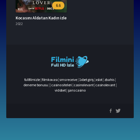
6.6
Kocasını Aldatan Kadın izle
2022
fullfilmizle
|
filmkovası
|
sms receive
|
1xbet giriş
|
xslot
|
zbahis
|
deneme bonusu
|
|
casino siteleri
|
casinolevant
|
casinolevant
|
vidobet
|
şans casino
casino
siteleri