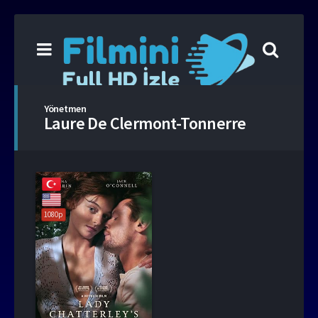
Yönetmen
Laure De Clermont-Tonnerre
1080p