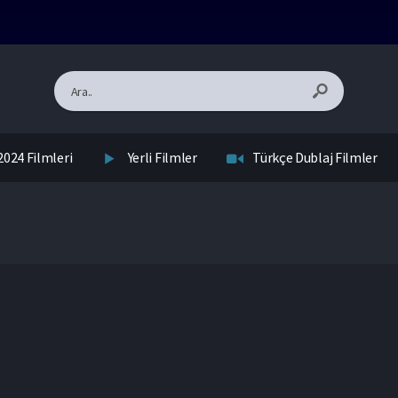
2024 Filmleri
Yerli Filmler
Türkçe Dublaj Filmler