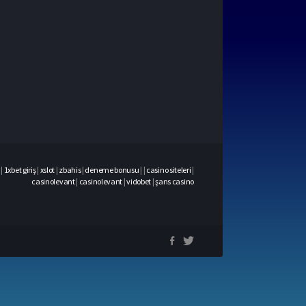
|
1xbet giriş
|
xslot
|
zbahis
|
deneme bonusu
|
|
casino siteleri
|
casinolevant
|
casinolevant
|
vidobet
|
şans casino