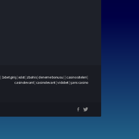
|
1xbet giriş
|
xslot
|
zbahis
|
deneme bonusu
|
|
casino siteleri
|
casinolevant
|
casinolevant
|
vidobet
|
şans casino