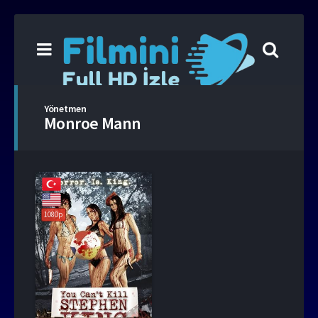
Yönetmen
Monroe Mann
1080p