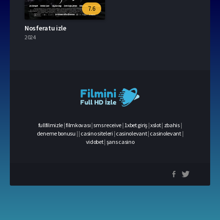
7.6
Nosferatu izle
2024
fullfilmizle
|
filmkovası
|
sms receive
|
1xbet giriş
|
xslot
|
zbahis
|
deneme bonusu
|
|
casino siteleri
|
casinolevant
|
casinolevant
|
vidobet
|
şans casino
casino
siteleri