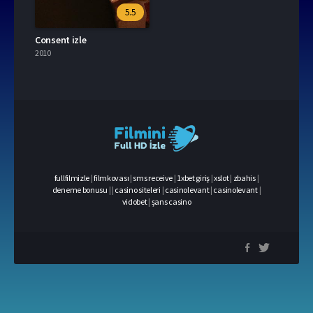
5.5
Consent izle
2010
fullfilmizle
|
filmkovası
|
sms receive
|
1xbet giriş
|
xslot
|
zbahis
|
deneme bonusu
|
|
casino siteleri
|
casinolevant
|
casinolevant
|
vidobet
|
şans casino
casino
siteleri