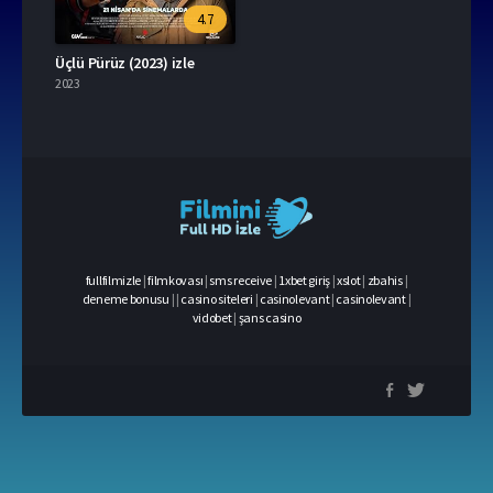
4.7
Üçlü Pürüz (2023) izle
2023
fullfilmizle
|
filmkovası
|
sms receive
|
1xbet giriş
|
xslot
|
zbahis
|
deneme bonusu
|
|
casino siteleri
|
casinolevant
|
casinolevant
|
vidobet
|
şans casino
casino
siteleri