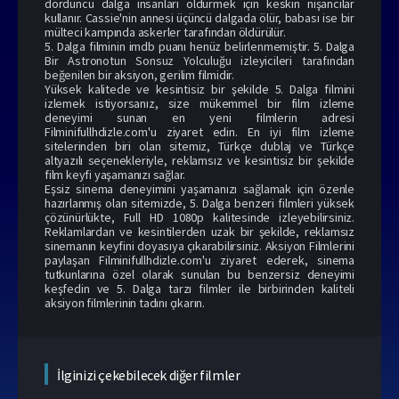
dördüncü dalga insanları öldürmek için keskin nişancılar
kullanır. Cassie'nin annesi üçüncü dalgada ölür, babası ise bir
mülteci kampında askerler tarafından öldürülür.
5. Dalga filminin imdb puanı henüz belirlenmemiştir. 5. Dalga
Bir Astronotun Sonsuz Yolculuğu izle
yicileri tarafından
beğenilen bir aksiyon, gerilim filmidir.
Yüksek kalitede ve kesintisiz bir şekilde 5. Dalga filmini
izlemek istiyorsanız, size mükemmel bir film izleme
deneyimi sunan en yeni filmlerin adresi
Filminifullhdizle.com'u ziyaret edin. En iyi film izleme
sitelerinden biri olan sitemiz, Türkçe dublaj ve Türkçe
altyazılı seçenekleriyle, reklamsız ve kesintisiz bir şekilde
film keyfi yaşamanızı sağlar.
Eşsiz sinema deneyimini yaşamanızı sağlamak için özenle
hazırlanmış olan sitemizde, 5. Dalga benzeri filmleri yüksek
çözünürlükte, Full HD 1080p kalitesinde izleyebilirsiniz.
Reklamlardan ve kesintilerden uzak bir şekilde, reklamsız
sinemanın keyfini doyasıya çıkarabilirsiniz.
Aksiyon Filmleri
ni
paylaşan Filminifullhdizle.com'u ziyaret ederek, sinema
tutkunlarına özel olarak sunulan bu benzersiz deneyimi
keşfedin ve 5. Dalga tarzı filmler ile birbirinden kaliteli
aksiyon filmlerinin tadını çıkarın.
İlginizi çekebilecek diğer filmler