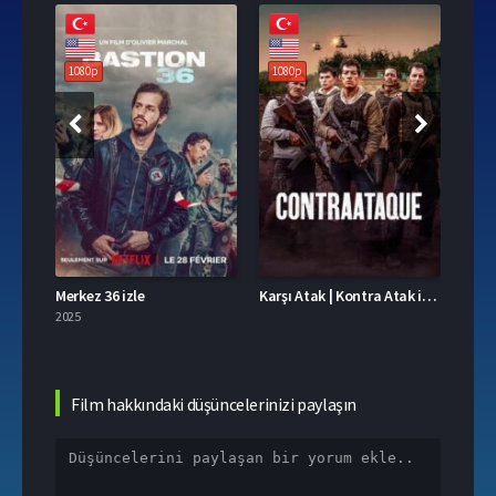
108
1080p
1080p
.1
Merkez 36 izle
Karşı Atak | Kontra Atak izle
Üç Ha
2025
2025
Film hakkındaki düşüncelerinizi paylaşın