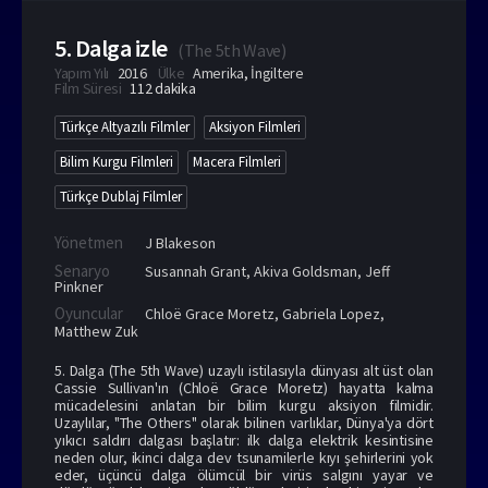
5. Dalga izle
(
The 5th Wave
)
Yapım Yılı
2016
Ülke
Amerika
,
İngiltere
Film Süresi
112 dakika
Türkçe Altyazılı Filmler
Aksiyon Filmleri
Bilim Kurgu Filmleri
Macera Filmleri
Türkçe Dublaj Filmler
Yönetmen
J Blakeson
Senaryo
Susannah Grant, Akiva Goldsman, Jeff
Pinkner
Oyuncular
Chloë Grace Moretz
,
Gabriela Lopez
,
Matthew Zuk
5. Dalga (The 5th Wave) uzaylı istilasıyla dünyası alt üst olan
Cassie Sullivan'ın (Chloë Grace Moretz) hayatta kalma
mücadelesini anlatan bir bilim kurgu aksiyon filmidir.
Uzaylılar, "The Others" olarak bilinen varlıklar, Dünya'ya dört
yıkıcı saldırı dalgası başlatır: ilk dalga elektrik kesintisine
neden olur, ikinci dalga dev tsunamilerle kıyı şehirlerini yok
eder, üçüncü dalga ölümcül bir virüs salgını yayar ve