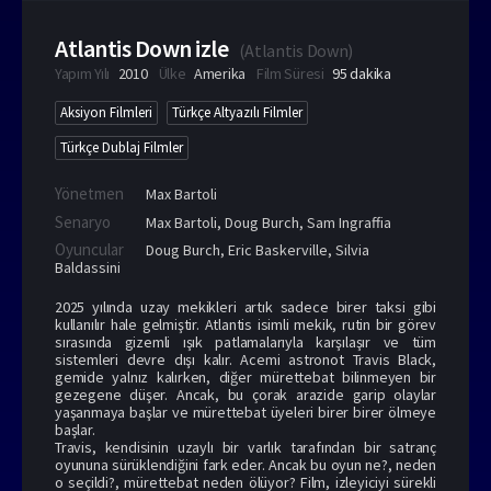
Atlantis Down izle
(
Atlantis Down
)
Yapım Yılı
2010
Ülke
Amerika
Film Süresi
95 dakika
Aksiyon Filmleri
Türkçe Altyazılı Filmler
Türkçe Dublaj Filmler
Yönetmen
Max Bartoli
Senaryo
Max Bartoli, Doug Burch, Sam Ingraffia
Oyuncular
Doug Burch
,
Eric Baskerville
,
Silvia
Baldassini
2025 yılında uzay mekikleri artık sadece birer taksi gibi
kullanılır hale gelmiştir. Atlantis isimli mekik, rutin bir görev
sırasında gizemli ışık patlamalarıyla karşılaşır ve tüm
sistemleri devre dışı kalır. Acemi astronot Travis Black,
gemide yalnız kalırken, diğer mürettebat bilinmeyen bir
gezegene düşer. Ancak, bu çorak arazide garip olaylar
yaşanmaya başlar ve mürettebat üyeleri birer birer ölmeye
başlar.
Travis, kendisinin uzaylı bir varlık tarafından bir satranç
oyununa sürüklendiğini fark eder. Ancak bu oyun ne?, neden
o seçildi?, mürettebat neden ölüyor? Film, izleyiciyi sürekli