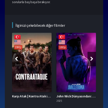
sorularla baş başa bırakıyor.
İlginizi çekebilecek diğer filmler
1080p
1080p
108
Karşı Atak | Kontra Atak izle
John Wick Dünyasından: Ballerina
In th
2025
2025