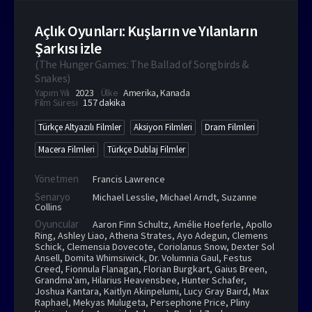
Açlık Oyunları: Kuşların ve Yılanların
Şarkısı izle
(
The Hunger Games: The Ballad of Songbirds &
Snakes
)
Yapım Yılı
2023
Ülke
Amerika
,
Kanada
Film Süresi
157 dakika
Türkçe Altyazılı Filmler
Aksiyon Filmleri
Dram Filmleri
Macera Filmleri
Türkçe Dublaj Filmler
Yönetmen
Francis Lawrence
Senaryo
Michael Lesslie, Michael Arndt, Suzanne
Collins
Oyuncular
Aaron Finn Schultz
,
Amélie Hoeferle
,
Apollo
Ring
,
Ashley Liao
,
Athena Strates
,
Ayo Adegun
,
Clemens
Schick
,
Clemensia Dovecote
,
Coriolanus Snow
,
Dexter Sol
Ansell
,
Domita Whimsiwick
,
Dr. Volumnia Gaul
,
Festus
Creed
,
Fionnula Flanagan
,
Florian Burgkart
,
Gaius Breen
,
Grandma'am
,
Hilarius Heavensbee
,
Hunter Schafer
,
Joshua Kantara
,
Kaitlyn Akinpelumi
,
Lucy Gray Baird
,
Max
Raphael
,
Mekyas Mulugeta
,
Persephone Price
,
Pliny