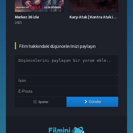
.1
Merkez 36 izle
Karşı Atak | Kontra Atak izle
Üç Ha
2025
2025
Film hakkındaki düşüncelerinizi paylaşın
Spoiler
Gönder