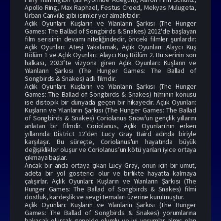
Apollo Ring, Max Raphael, Festus Creed, Mekyas Mulugeta,
Urban Canville gibi isimler yer almaktadır.
Açlık Oyunları: Kuşların ve Yılanların Şarkısı (The Hunger
Games: The Ballad of Songbirds & Snakes) 2012'de başlayan
film serisinin devamı niteliğindedir, önceki filmler şunlardır:
Açlık Oyunları: Ateşi Yakalamak, Açlık Oyunları: Alaycı Kuş
Bölüm 1 ve Açlık Oyunları: Alaycı Kuş Bölüm 2. Bu serinin son
halkası, 2023’te vizyona giren Açlık Oyunları: Kuşların ve
Yılanların Şarkısı (The Hunger Games: The Ballad of
Songbirds & Snakes) adlı filmdir.
Açlık Oyunları: Kuşların ve Yılanların Şarkısı (The Hunger
Games: The Ballad of Songbirds & Snakes) filminin konusu
ise distopik bir dünyada geçen bir hikayedir. Açlık Oyunları:
Kuşların ve Yılanların Şarkısı (The Hunger Games: The Ballad
of Songbirds & Snakes) Coriolanus Snow'un gençlik yıllarını
anlatan bir filmdir. Coriolanus, Açlık Oyunları'nın erken
yıllarında District 12'den Lucy Gray Baird adında biriyle
karşılaşır. Bu süreçte, Coriolanus'un hayatında büyük
değişiklikler oluşur ve Coriolanus’un kötü yanları iyice ortaya
çıkmaya başlar.
Ancak bir anda ortaya çıkan Lucy Gray, onun için bir umut,
adeta bir yol gösterici olur ve birlikte hayatta kalmaya
çalışırlar. Açlık Oyunları: Kuşların ve Yılanların Şarkısı (The
Hunger Games: The Ballad of Songbirds & Snakes) filmi
dostluk, kardeşlik ve sevgi temaları üzerine kurulmuştur.
Açlık Oyunları: Kuşların ve Yılanların Şarkısı (The Hunger
Games: The Ballad of Songbirds & Snakes) yorumlarına
bakacak olursak genelde olumlu ve iyi yorumlar almış olan