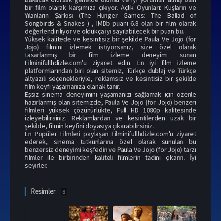
bir film olarak karşımıza çıkıyor. Açlık Oyunları: Kuşların ve
Yılanların Şarkısı (The Hunger Games: The Ballad of
Songbirds & Snakes ) , IMDb puanı 6.8 olan bir film olarak
değerlendiriliyor ve oldukça iyi sayılabilecek bir puan bu.
Yüksek kalitede ve kesintisiz bir şekilde Paula Ve Jojo (for
Jojo) filmini izlemek istiyorsanız, size özel olarak
tasarlanmış bir film izleme deneyimi sunan
Filminifullhdizle.com'u ziyaret edin. En iyi film izleme
platformlarından biri olan sitemiz, Türkçe dublaj ve Türkçe
altyazılı seçenekleriyle, reklamsız ve kesintisiz bir şekilde
film keyfi yaşamanıza olanak tanır.
Eşsiz sinema deneyimini yaşamanızı sağlamak için özenle
hazırlanmış olan sitemizde, Paula Ve Jojo (for Jojo) benzeri
filmleri yüksek çözünürlükte, Full HD 1080p kalitesinde
izleyebilirsiniz. Reklamlardan ve kesintilerden uzak bir
şekilde, filmin keyfini doyasıya çıkarabilirsiniz.
En Popüler Filmler
i paylaşan Filminifullhdizle.com'u ziyaret
ederek, sinema tutkunlarına özel olarak sunulan bu
benzersiz deneyimi keşfedin ve Paula Ve Jojo (for Jojo) tarzı
filmler ile birbirinden kaliteli filmlerin tadını çıkarın. İyi
seyirler.
Resimler
8