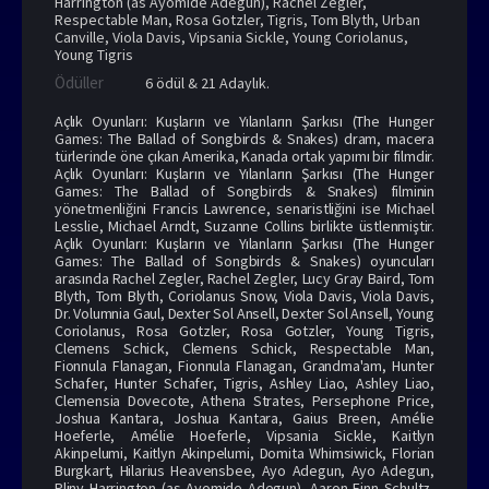
Harrington (as Ayomide Adegun)
,
Rachel Zegler
,
Respectable Man
,
Rosa Gotzler
,
Tigris
,
Tom Blyth
,
Urban
Canville
,
Viola Davis
,
Vipsania Sickle
,
Young Coriolanus
,
Young Tigris
Ödüller
6 ödül & 21 Adaylık.
Açlık Oyunları: Kuşların ve Yılanların Şarkısı (The Hunger
Games: The Ballad of Songbirds & Snakes) dram, macera
türlerinde öne çıkan Amerika, Kanada ortak yapımı bir filmdir.
Açlık Oyunları: Kuşların ve Yılanların Şarkısı (The Hunger
Games: The Ballad of Songbirds & Snakes) filminin
yönetmenliğini Francis Lawrence, senaristliğini ise Michael
Lesslie, Michael Arndt, Suzanne Collins birlikte üstlenmiştir.
Açlık Oyunları: Kuşların ve Yılanların Şarkısı (The Hunger
Games: The Ballad of Songbirds & Snakes) oyuncuları
arasında Rachel Zegler, Rachel Zegler, Lucy Gray Baird, Tom
Blyth, Tom Blyth, Coriolanus Snow, Viola Davis, Viola Davis,
Dr. Volumnia Gaul, Dexter Sol Ansell, Dexter Sol Ansell, Young
Coriolanus, Rosa Gotzler, Rosa Gotzler, Young Tigris,
Clemens Schick, Clemens Schick, Respectable Man,
Fionnula Flanagan, Fionnula Flanagan, Grandma'am, Hunter
Schafer, Hunter Schafer, Tigris, Ashley Liao, Ashley Liao,
Clemensia Dovecote, Athena Strates, Persephone Price,
Joshua Kantara, Joshua Kantara, Gaius Breen, Amélie
Hoeferle, Amélie Hoeferle, Vipsania Sickle, Kaitlyn
Akinpelumi, Kaitlyn Akinpelumi, Domita Whimsiwick, Florian
Burgkart, Hilarius Heavensbee, Ayo Adegun, Ayo Adegun,
Pliny Harrington (as Ayomide Adegun), Aaron Finn Schultz,