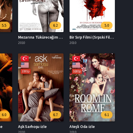
5.5
6.2
5.0
Mezarına Tüküreceğim izle
Bir Sırp Filmi (Srpski Film) izle
2010
2010
1080p
1080p
6.0
6.7
6.1
le
Aşk Sarhoşu izle
Ateşli Oda izle
2010
2010