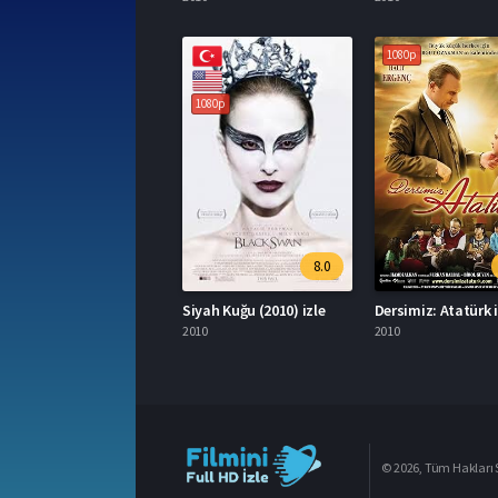
1080p
1080p
8.0
Siyah Kuğu (2010) izle
Dersimiz: Atatürk i
2010
2010
© 2026, Tüm Hakları S