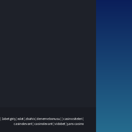
|
1xbet giriş
|
xslot
|
zbahis
|
deneme bonusu
|
|
casino siteleri
|
casinolevant
|
casinolevant
|
vidobet
|
şans casino