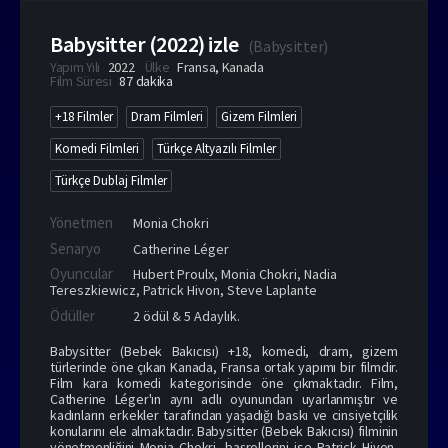
Babysitter (2022) izle
(
Babysitter
)
Yapım Yılı
2022
Ülke
Fransa
,
Kanada
Film Süresi
87 dakika
+18 Filmler
Dram Filmleri
Gizem Filmleri
Komedi Filmleri
Türkçe Altyazılı Filmler
Türkçe Dublaj Filmler
Yönetmen
Monia Chokri
Senaryo
Catherine Léger
Oyuncular
Hubert Proulx
,
Monia Chokri
,
Nadia
Tereszkiewicz
,
Patrick Hivon
,
Steve Laplante
Ödüller
2 ödül & 5 Adaylık.
Babysitter (Bebek Bakıcısı) +18, komedi, dram, gizem
türlerinde öne çıkan Kanada, Fransa ortak yapımı bir filmdir.
Film kara komedi kategorisinde öne çıkmaktadır. Film,
Catherine Léger'ın aynı adlı oyunundan uyarlanmıştır ve
kadınların erkekler tarafından yaşadığı baskı ve cinsiyetçilik
konularını ele almaktadır. Babysitter (Bebek Bakıcısı) filminin
yönetmenliğini Monia Chokri, başrollerini ise Patrick Hivon,