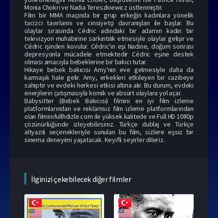
Monia Chokri ve Nadia Tereszkiewicz üstlenmiştir.
Film bir MMA maçında bir grup erkeğin kadınlara yönelik
tacizci tavırlarını ve cinsiyetçi davranışları ile başlar. Bu
olaylar sırasında Cédric adındaki bir adamın kadın bir
televizyon muhabirine sarkıntılık etmesiyle olaylar gelişir ve
Cédric işinden kovulur. Cédric'in eşi Nadine, doğum sonrası
depresyonla mücadele etmektedir Cédric eşine destek
olması amacıyla bebeklerine bir bakıcı tutar.
Hikaye bebek bakıcısı Amy'nin eve gelmesiyle daha da
karmaşık hale gelir. Amy, erkekleri etkileyen bir cazibeye
sahiptir ve evdeki herkesi etkisi altına alır. Bu durum, evdeki
enerjilerin çatışmasıyla komik ve absürt olaylara yol açar.
Babysitter (Bebek Bakıcısı) filmini en iyi film izleme
platformlarından ve reklamsız film izleme platformlarından
olan filminifullhdizle.com ile yüksek kalitede ve Full HD 1080p
çözünürlüğünde izleyebilirsiniz. Türkçe dublaj ve Türkçe
altyazılı seçenekleriyle sunulan bu film, sizlere eşsiz bir
sinema deneyimi yaşatacak. Keyifli seyirler dileriz.
İlginizi çekebilecek diğer filmler