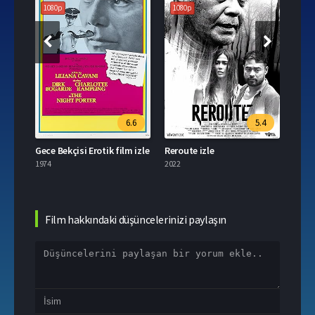
1080p
1080p
6.6
5.4
Gece Bekçisi Erotik film izle
Reroute izle
Taya 
1974
2022
2021
Film hakkındaki düşüncelerinizi paylaşın