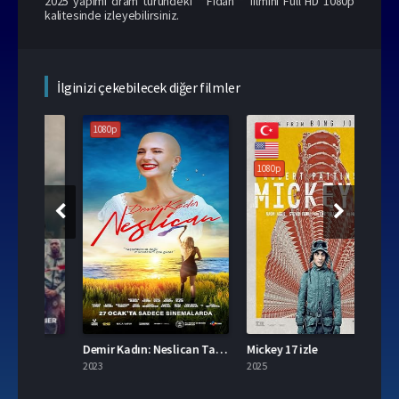
2025 yapımı dram türündeki **Fidan** filmini Full HD 1080p
kalitesinde izleyebilirsiniz.
İlginizi çekebilecek diğer filmler
1080p
1080p
108
Demir Kadın: Neslican Tay Hayat Hikayesi izle
Mickey 17 izle
2023
2025
2023