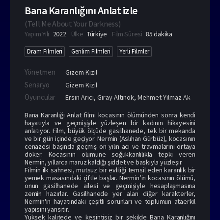
Bana Karanlığını Anlat izle
(
Tell Me About Your Darkness
)
Yapım Yılı
2022
Ülke
Türkiye
Film Süresi
85 dakika
Dram Filmleri
Gerilim Filmleri
Yerli Filmler
Yönetmen
Gizem Kizil
Senaryo
Gizem Kizil
Oyuncular
Ersin Arici
,
Giray Altinok
,
Mehmet Yilmaz Ak
Bana Karanlığı Anlat filmi kocasının ölümünden sonra kendi
hayatıyla ve geçmişiyle yüzleşen bir kadının hikayesini
anlatıyor. Film, büyük ölçüde gasilhanede, tek bir mekanda
ve bir gün içinde geçiyor. Nermin (Aslıhan Gürbüz), kocasının
cenazesi başında geçmiş on yılın acı ve travmalarını ortaya
döker. Kocasının ölümüne soğukkanlılıkla tepki veren
Nermin, yıllarca maruz kaldığı şiddet ve baskıyla yüzleşir.
Filmin ilk sahnesi, mutsuz bir evliliği temsil eden karanlık bir
yemek masasındaki çiftle başlar. Nermin’in kocasının ölümü,
onun gasilhanede ailesi ve geçmişiyle hesaplaşmasına
zemin hazırlar. Gasilhanede yer alan diğer karakterler,
Nermin'in hayatındaki çeşitli sorunları ve toplumun ataerkil
yapısını yansıtır.
Yüksek kalitede ve kesintisiz bir şekilde Bana Karanlığını