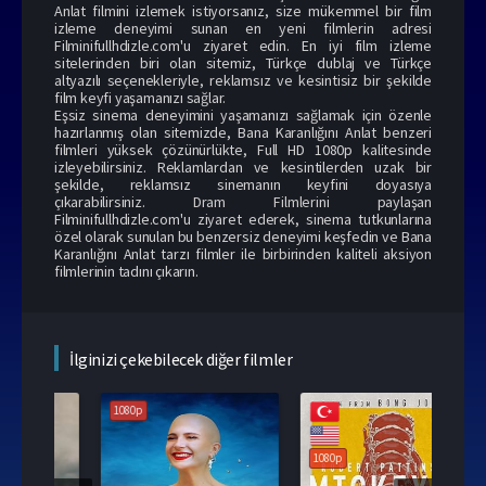
Anlat filmini izlemek istiyorsanız, size mükemmel bir film
izleme deneyimi sunan en yeni filmlerin adresi
Filminifullhdizle.com'u ziyaret edin. En iyi film izleme
sitelerinden biri olan sitemiz, Türkçe dublaj ve Türkçe
altyazılı seçenekleriyle, reklamsız ve kesintisiz bir şekilde
film keyfi yaşamanızı sağlar.
Eşsiz sinema deneyimini yaşamanızı sağlamak için özenle
hazırlanmış olan sitemizde, Bana Karanlığını Anlat benzeri
filmleri yüksek çözünürlükte, Full HD 1080p kalitesinde
izleyebilirsiniz. Reklamlardan ve kesintilerden uzak bir
şekilde, reklamsız sinemanın keyfini doyasıya
çıkarabilirsiniz.
Dram Filmleri
ni paylaşan
Filminifullhdizle.com'u ziyaret ederek, sinema tutkunlarına
özel olarak sunulan bu benzersiz deneyimi keşfedin ve Bana
Karanlığını Anlat tarzı filmler ile birbirinden kaliteli aksiyon
filmlerinin tadını çıkarın.
İlginizi çekebilecek diğer filmler
1080p
1080p
108