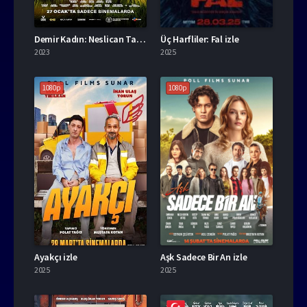
Demir Kadın: Neslican Tay Hayat Hikayesi izle
Üç Harfliler: Fal izle
2023
2025
1080p
1080p
Ayakçı izle
Aşk Sadece Bir An izle
2025
2025