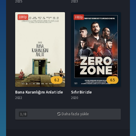
2025
2023
1080p
1080p
6.2
6.5
Bana Karanlığını Anlat izle
Sıfır Bir izle
2022
2020
Daha fazla yükle
1
/
8