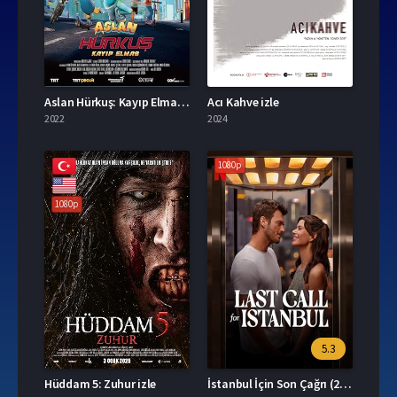
Aslan Hürkuş: Kayıp Elmas izle
Acı Kahve izle
2022
2024
1080p
1080p
5.3
Hüddam 5: Zuhur izle
İstanbul İçin Son Çağrı (2023) izle