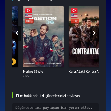
1080p
1080p
108
.1
Merkez 36 izle
Karşı Atak | Kontra Atak izle
2025
2025
Film hakkındaki düşüncelerinizi paylaşın