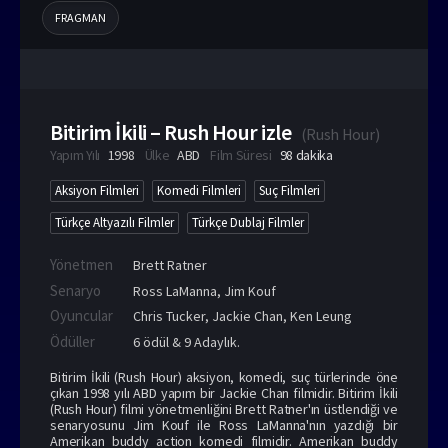
FRAGMAN
Bitirim İkili – Rush Hour izle
(
Rush Hour
)
Yapım Yılı
1998
Ülke
ABD
Film Süresi
98 dakika
Aksiyon Filmleri
Komedi Filmleri
Suç Filmleri
Türkçe Altyazılı Filmler
Türkçe Dublaj Filmler
Yönetmen
Brett Ratner
Senaryo
Ross LaManna, Jim Kouf
Oyuncular
Chris Tucker
,
Jackie Chan
,
Ken Leung
Ödüller
6 ödül & 9 Adaylık.
Bitirim İkili (Rush Hour) aksiyon, komedi, suç türlerinde öne
çıkan 1998 yılı ABD yapım bir Jackie Chan filmidir. Bitirim İkili
(Rush Hour) filmi yönetmenliğini Brett Ratner'ın üstlendiği ve
senaryosunu Jim Kouf ile Ross LaManna'nın yazdığı bir
Amerikan buddy action komedi filmidir. Amerikan buddy