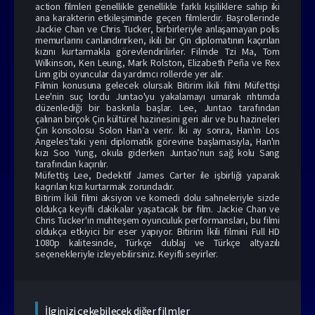
action filmleri genellikle genellikle farklı kişiliklere sahip iki
ana karakterin etkileşiminde geçen filmlerdir. Başrollerinde
Jackie Chan ve Chris Tucker, birbirleriyle anlaşamayan polis
memurlarını canlandırırken, ikili bir Çin diplomatının kaçırılan
kızını kurtarmakla görevlendirilirler. Filmde Tzi Ma, Tom
Wilkinson, Ken Leung, Mark Rolston, Elizabeth Peña ve Rex
Linn gibi oyuncular da yardımcı rollerde yer alır.
Filmin konusuna gelecek olursak Bitirim ikili filmi Müfettişi
Lee'nin suç lordu Juntao'yu yakalamayı umarak rıhtımda
düzenlediği bir baskınla başlar. Lee, Juntao tarafından
çalınan birçok Çin kültürel hazinesini geri alır ve bu hazineleri
Çin konsolosu Solon Han’a verir. İki ay sonra, Han'ın Los
Angeles'taki yeni diplomatik görevine başlamasıyla, Han'ın
kızı Soo Yung, okula giderken Juntao’nun sağ kolu Sang
tarafından kaçırılır.
Müfettiş Lee, Dedektif James Carter ile işbirliği yaparak
kaçırılan kızı kurtarmak zorundadır.
Bitirim İkili filmi aksiyon ve komedi dolu sahneleriyle sizde
oldukça keyifli dakikalar yaşatacak bir film. Jackie Chan ve
Chris Tucker'ın muhteşem oyunculuk performansları, bu filmi
oldukça etkiyici bir eser yapıyor. Bitirim İkili filmini Full HD
1080p kalitesinde, Türkçe dublaj ve Türkçe altyazılı
seçenekleriyle izleyebilirsiniz. Keyifli seyirler.
İlginizi çekebilecek diğer filmler