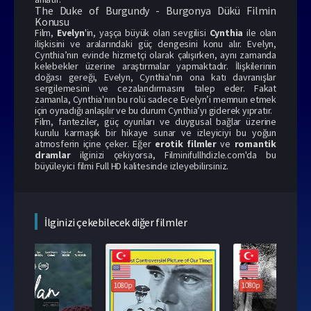
The Duke of Burgundy - Burgonya Dükü Filmin
Konusu
Film,
Evelyn
'in, yaşça büyük olan sevgilisi
Cynthia
ile olan
ilişkisini ve aralarındaki güç dengesini konu alır. Evelyn,
Cynthia’nın evinde hizmetçi olarak çalışırken, aynı zamanda
kelebekler üzerine araştırmalar yapmaktadır. İlişkilerinin
doğası gereği, Evelyn, Cynthia'nın ona katı davranışlar
sergilemesini ve cezalandırmasını talep eder. Fakat
zamanla, Cynthia'nın bu rolü sadece Evelyn’i memnun etmek
için oynadığı anlaşılır ve bu durum Cynthia’yı giderek yıpratır.
Film, fanteziler, güç oyunları ve duygusal bağlar üzerine
kurulu karmaşık bir hikaye sunar ve izleyiciyi bu yoğun
atmosferin içine çeker. Eğer
erotik filmler
ve
romantik
dramlar
ilginizi çekiyorsa,
Filminifullhdizle.com
'da bu
büyüleyici filmi Full HD kalitesinde izleyebilirsiniz.
İlginizi çekebilecek diğer filmler
1080p
1080p