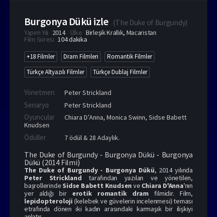
Burgonya Dükü izle
(
The Duke of Burgundy
)
Yapım Yılı
2014
Ülke
Birleşik Krallık
,
Macaristan
Film Süresi
104 dakika
+18 Filmler
Dram Filmleri
Romantik Filmler
Türkçe Altyazılı Filmler
Türkçe Dublaj Filmler
Yönetmen
Peter Strickland
Senaryo
Peter Strickland
Oyuncular
Chiara D’Anna
,
Monica Swinn
,
Sidse Babett
Knudsen
Ödüller
7 ödül & 28 Adaylık.
The Duke of Burgundy - Burgonya Dükü - Burgonya
Dükü (2014 Filmi)
The Duke of Burgundy - Burgonya Dükü
, 2014 yılında
Peter Strickland
tarafından yazılan ve yönetilen,
başrollerinde
Sidse Babett Knudsen
ve
Chiara D'Anna
'nın
yer aldığı bir
erotik romantik dram
filmidir. Film,
lepidopteroloji
(kelebek ve güvelerin incelenmesi) teması
etrafında dönen iki kadın arasındaki karmaşık bir ilişkiyi
anlatır.