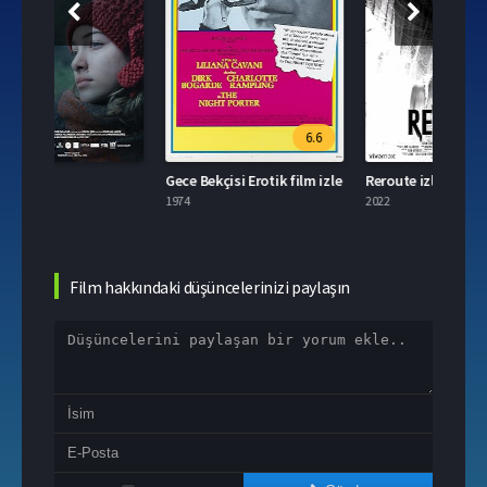
6.6
5.4
Gece Bekçisi Erotik film izle
Reroute izle
Taya 
1974
2022
2021
Film hakkındaki düşüncelerinizi paylaşın