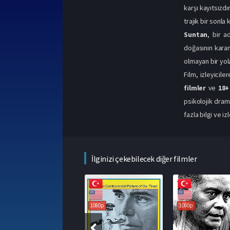
karşı kayıtsızd
trajik bir sonla k
Suntan
, bir a
doğasının karan
olmayan bir yol
Film, izleyicile
filmler
ve
18+
psikolojik dram
fazla bilgi ve i
İlginizi çekebilecek diğer filmler
1080p
1080p