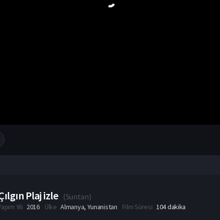
Çılgın Plaj izle
(
Suntan
)
Yapım Yılı
2016
Ülke
Almanya
,
Yunanistan
Film Süresi
104 dakika