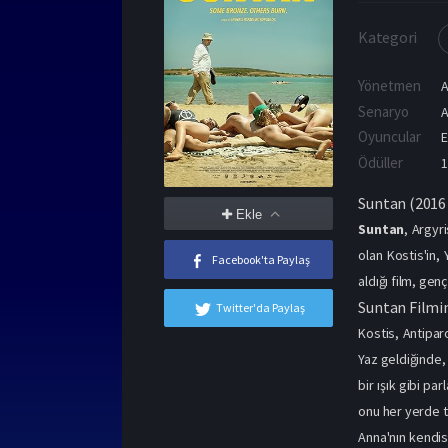
Kategori
Yönetmen
A
Senaryo
A
Oyuncular
E
Ödüller
1
Suntan (2016 
Ekle
Suntan
, Argyr
olan Kostis'in,
Facebook'ta Paylaş
aldığı film, genç
Suntan Filmi
Twitter'da Paylaş
Kostis, Antiparo
Yaz geldiğinde, 
bir ışık gibi pa
onu her yerde t
Anna'nın kendisi