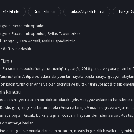
+18 Filmler
Dram Filmleri
Türkçe Altyazılı Filmler
Türkçe Du
rgyris Papadimitropoulos
rgyris Papadimitropoulos, Syllas Tzoumerkas
lli Tringou
,
Hara Kotsali
,
Makis Papadimitriou
2 ödül & 9 Adaylık.
Filmi)
is Papadimitropoulos'un yönetmenliğini yaptığı, 2016 yılında vizyona giren bir
 Yunanistan'ın Antiparos adasında yeni bir hayata başlamasıyla gelişen olaylar
 bir kadın turist olan Anna'ya olan takıntısı ve bu takıntının yol açtığı trajik olaylar
nin Konusu
s adasına yeni atanan bir doktor olarak gelir. Ada, yaz aylarında turistlerle do
Kostis genç ve çekici bir turist olan Anna ile tanışır. Anna, enerjik ve özgür ru
rlamaya başlar. Ancak, bu karşılaşma, Kostis'in hayatını derinden sarsar. Kostis, 
akip etmeye başlar.
ne olan ilgisi ve onunla olan samimi anları, Kostis'in gençlik hayallerini yeniden