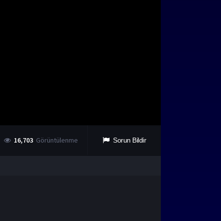
16,703
Görüntülenme
Sorun Bildir