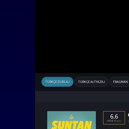
TÜRKÇE DUBLAJ
TÜRKÇE ALTYAZILI
FRAGMAN
6.6
IMDB Puanı