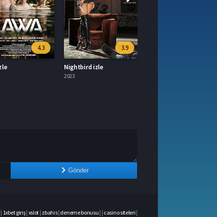
4.3
3.9
Nightbird izle
Upuan izle
2023
2023
Gönder
|
1xbet giriş
|
xslot
|
zbahis
|
deneme bonusu
|
|
casino siteleri
|