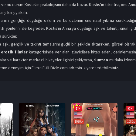
ır ve bu durum Kostis'in psikolojisini daha da bozar. Kostis'in takıntısı, onu A
arşı karşıya kalır.
damın gençliğe duyduğu özlem ve bu özlemin onu nasıl yıkıma sürüklediğin
lık yönlerini de keşfeder. Kostis'in Anna'ya duyduğu aşk ve takıntı, onun iç
a sürükler.
re aşk, gençlik ve takıntı temalarını güçlü bir şekilde aktarırken, görsel olara
 erotik filmler
kategorisinde yer alan izleyicilere hitap eden, derinlemesin
alar ve karakter merkezli hikayeler ilginizi çekiyorsa,
Suntan
mutlaka izlenme
zleme deneyimi için
FilminiFullHDizle.com
adresini ziyaret edebilirsiniz.
1080p
1080p