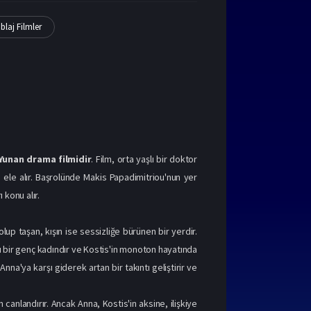
blaj Filmler
Yunan drama filmidir
. Film, orta yaşlı bir doktor
ı ele alır. Başrolünde Makis Papadimitriou'nun yer
ı konu alır.
lup taşan, kışın ise sessizliğe bürünen bir yerdir.
hlu bir genç kadındır ve Kostis'in monoton hayatında
Anna'ya karşı giderek artan bir takıntı geliştirir ve
 canlandırır. Ancak Anna, Kostis'in aksine, ilişkiye