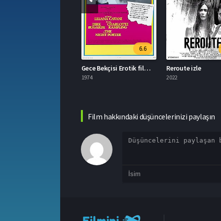
6.6
5.4
Gece Bekçisi Erotik film izle
Reroute izle
Ta
1974
2022
20
Film hakkındaki düşüncelerinizi paylaşın