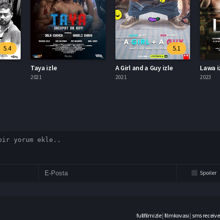
5.1
ya izle
A Girl and a Guy izle
Lawa izle
21
2021
2023
Spoiler
fullfilmizle
|
filmkovası
|
sms receive