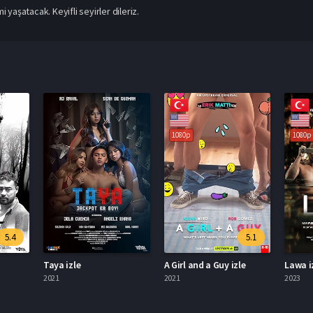
yaşatacak. Keyifli seyirler dileriz.
1080p
1080p
5.4
5.1
Taya izle
A Girl and a Guy izle
Lawa i
2021
2021
2023