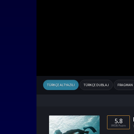
TÜRKÇE ALTYAZILI
TÜRKÇE DUBLAJ
FRAGMAN
5.8
IMDB Puanı