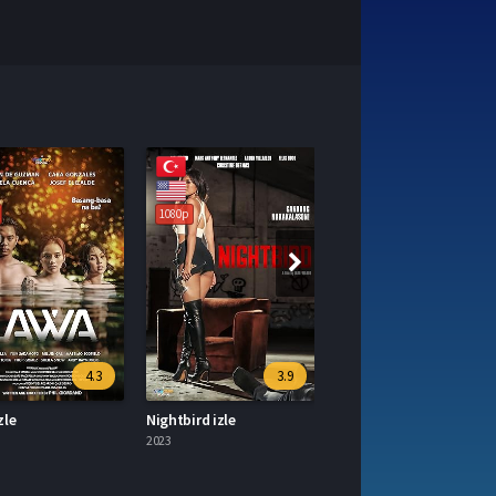
1080p
1080p
4.3
3.9
zle
Nightbird izle
Upuan izle
2023
2023