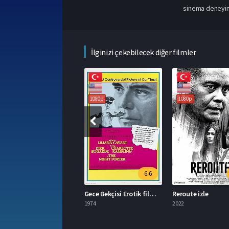
sinema deneyimi 
İlginizi çekebilecek diğer filmler
1080p
1080p
1080p
6.6
idan izle
Gece Bekçisi Erotik film izle
Reroute izle
024
1974
2022