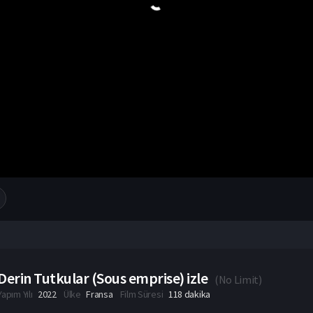
Derin Tutkular (Sous emprise) izle
(
No Limit
)
Yapım Yılı
2022
Ülke
Fransa
Film Süresi
118 dakika