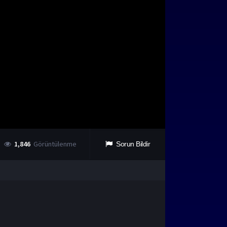
1,846
Görüntülenme
Sorun Bildir