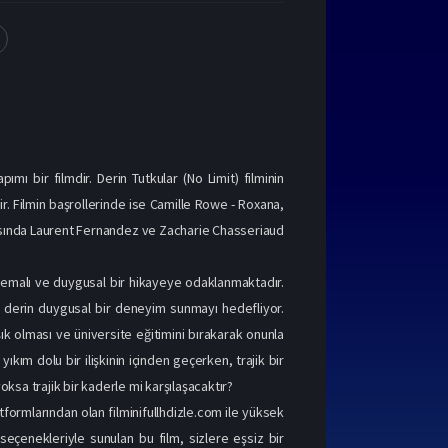
mı bir filmdir. Derin Tutkular (No Limit) filminin
ir. Filmin başrollerinde ise Camille Rowe - Roxana,
rasında Laurent Fernandez ve Zacharie Chasseriaud
 temalı ve duygusal bir hikayeye odaklanmaktadır.
e derin duygusal bir deneyim sunmayı hedefliyor.
şık olması ve üniversite eğitimini bırakarak onunla
yıkım dolu bir ilişkinin içinden geçerken, trajik bir
oksa trajik bir kaderle mi karşılaşacaktır?
atformlarından olan filminifullhdizle.com ile yüksek
 seçenekleriyle sunulan bu film, sizlere eşsiz bir