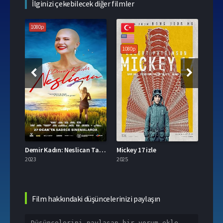
İlginizi çekebilecek diğer filmler
1080p
1080p
108
Demir Kadın: Neslican Tay Hayat Hikayesi izle
Mickey 17 izle
2023
2025
2023
Film hakkındaki düşüncelerinizi paylaşın