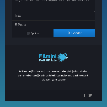
Spoiler
Gönder
fullfilmizle
|
filmkovası
|
sms receive
|
1xbet giriş
|
xslot
|
zbahis
|
deneme bonusu
|
|
casino siteleri
|
casinolevant
|
casinolevant
|
vidobet
|
şans casino
casino
siteleri