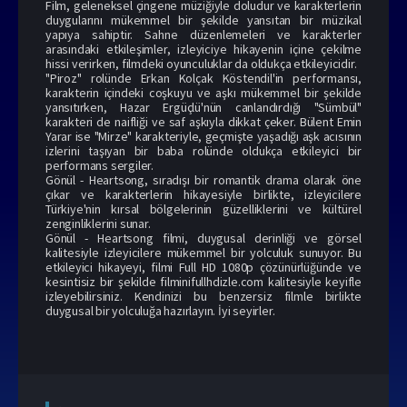
Film, geleneksel çingene müziğiyle doludur ve karakterlerin
duygularını mükemmel bir şekilde yansıtan bir müzikal
yapıya sahiptir. Sahne düzenlemeleri ve karakterler
arasındaki etkileşimler, izleyiciye hikayenin içine çekilme
hissi verirken, filmdeki oyunculuklar da oldukça etkileyicidir.
"Piroz" rolünde Erkan Kolçak Köstendil'in performansı,
karakterin içindeki coşkuyu ve aşkı mükemmel bir şekilde
yansıtırken, Hazar Ergüçlü'nün canlandırdığı "Sümbül"
karakteri de naifliği ve saf aşkıyla dikkat çeker. Bülent Emin
Yarar ise "Mirze" karakteriyle, geçmişte yaşadığı aşk acısının
izlerini taşıyan bir baba rolünde oldukça etkileyici bir
performans sergiler.
Gönül - Heartsong, sıradışı bir romantik drama olarak öne
çıkar ve karakterlerin hikayesiyle birlikte, izleyicilere
Türkiye'nin kırsal bölgelerinin güzelliklerini ve kültürel
zenginliklerini sunar.
Gönül - Heartsong filmi, duygusal derinliği ve görsel
kalitesiyle izleyicilere mükemmel bir yolculuk sunuyor. Bu
etkileyici hikayeyi, filmi Full HD 1080p çözünürlüğünde ve
kesintisiz bir şekilde filminifullhdizle.com kalitesiyle keyifle
izleyebilirsiniz. Kendinizi bu benzersiz filmle birlikte
duygusal bir yolculuğa hazırlayın. İyi seyirler.