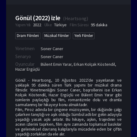
Gönül (2022) izle
(
Heartsong
)
Yapım Yılı
2022
Ülke
Türkiye
Film Süresi
95 dakika
Dram Filmleri
Müzikal Filmler
Yerli Filmler
Yönetmen
Soner Caner
Senaryo
Soner Caner
Oyuncular
Bülent Emin Yarar
,
Erkan Kolçak Köstendil
,
Hazar Ergüçlü
Gönül - Heartsong, 10 Ağustos 2022’de yayınlanan ve
yaklaşık 95 dakika süren Türk yapımı bir müzikal drama
filmidir. Yönetmenliğini Soner Caner, başrollerini ise Erkan
Kolçak Köstendil, Hazar Ergüçlü ve Bülent Emin Yarar gibi
isimlerin paylaştığı bu film, romantizmle dolu ve dramla
sarmalanmış bir hikayeyi konu almaktadır.
Film, Piroz adında bir çingene müzisyenin, bir düğünde çalgı
çalarken tanıştığı ve aşık olduğu Sümbül adlı bir gelin adayıyla
yaşadığı yasak aşkı anlatır. Bu hikaye, aşkın, trajedinin ve
acının izlerini taşırken, film aynı zamanda toplumsal baskılar
ve geleneksel davranış kalıplarıyla mücadele eden bir çiftin
yaşadığı zorlukları da ele alır.