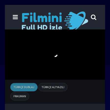
TÜRKÇE DUBLAJ
TÜRKÇE ALTYAZILI
FRAGMAN