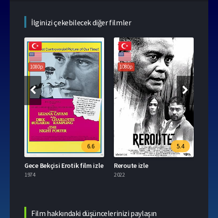
İlginizi çekebilecek diğer filmler
1080p
1080p
6.6
5.4
Gece Bekçisi Erotik film izle
Reroute izle
Taya 
1974
2022
2021
Film hakkındaki düşüncelerinizi paylaşın