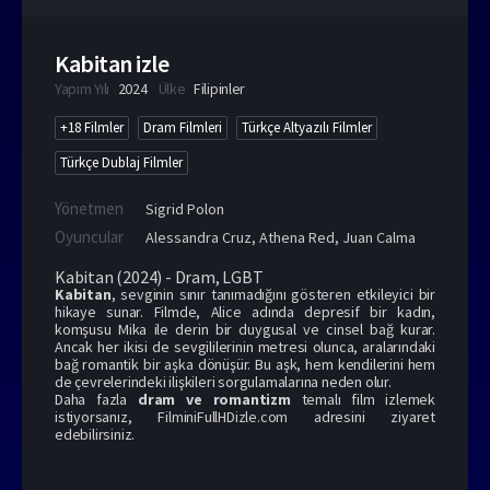
Kabitan izle
Yapım Yılı
2024
Ülke
Filipinler
+18 Filmler
Dram Filmleri
Türkçe Altyazılı Filmler
Türkçe Dublaj Filmler
Yönetmen
Sigrid Polon
Oyuncular
Alessandra Cruz
,
Athena Red
,
Juan Calma
Kabitan (2024) - Dram, LGBT
Kabitan
, sevginin sınır tanımadığını gösteren etkileyici bir
hikaye sunar. Filmde, Alice adında depresif bir kadın,
komşusu Mika ile derin bir duygusal ve cinsel bağ kurar.
Ancak her ikisi de sevgililerinin metresi olunca, aralarındaki
bağ romantik bir aşka dönüşür. Bu aşk, hem kendilerini hem
de çevrelerindeki ilişkileri sorgulamalarına neden olur.
Daha fazla
dram ve romantizm
temalı film izlemek
istiyorsanız,
FilminiFullHDizle.com
adresini ziyaret
edebilirsiniz.