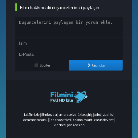
Film hakkındaki düşüncelerinizi paylaşın
Spoiler
Gönder
fullfilmizle
|
filmkovası
|
sms receive
|
1xbet giriş
|
xslot
|
zbahis
|
deneme bonusu
|
|
casino siteleri
|
casinolevant
|
casinolevant
|
vidobet
|
şans casino
casino
siteleri