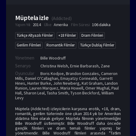
Müptela izle
(
Addicted
)
Yapım Yılı
2014
Ülke
Amerika
Film Süresi
106 dakika
Türkçe Altyazılı Filmler
+18 Filmler
Dram Filmleri
Gerilim Filmleri
Romantik Filmler
Türkçe Dublaj Filmler
Yönetmen
Bille Woodruff
Senaryo
Christina Welsh, Ernie Barbarash, Zane
Oyuncular
Boris Kodjoe
,
Brandon Gonzales
,
Cameron
Mills
,
Daniel O'Callaghan
,
Emayatzy Corinealdi
,
Garrett
Hines
,
Hunter Burke
,
John Newberg
,
Kat Graham
,
Landon
Runion
,
Lauren Marquez
,
Maria Howell
,
Omer Mughal
,
Paul
Hall
,
Sharon Leal
,
Tasha Smith
,
Tyson Beckford
,
William
Levy
Müptela (Addicted) izleyicilerin karşısına erotik, +18, dram,
romantik, gerilim türlerinde öne çıkan 2014 yılı bir Amerikan
aldatma filmi olarak geliyor. Müptela filminin yönetmenliğini
Bille Woodruff üstlenmiştir. Bille Woodruff daha öncede
gençlik filmleri ve dram temalı filmler yapmış bir
yönetmendir. Bille Woodruff filmleri arasında "Tatlım