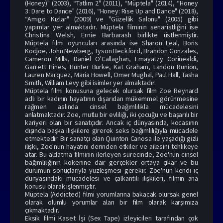
(Honey)" (2003), “Tatlım 2" (2011), “Müptela" (2014), “Honey
3: Dare to Dance" (2016), “Honey: Rise Up and Dance" (2018),
“Amigo Kızlar" (2009) ve "Güzellik Salonu" (2005) gibi
yapımlar yer almaktadır. Müptela filminin senaristliğini ise
Christina Welsh, Ernie Barbarash birlikte üstlenmiştir.
Müptela filmi oyuncuları arasında ise Sharon Leal, Boris
Kodjoe, John Newberg, Tyson Beckford, Brandon Gonzales,
Cameron Mills, Daniel O'Callaghan, Emayatzy Corinealdi,
Garrett Hines, Hunter Burke, Kat Graham, Landon Runion,
Lauren Marquez, Maria Howell, Omer Mughal, Paul Hall, Tasha
Smith, William Levy gibi isimler yer almaktadır.
Müptela filmi konusuna gelecek olursak film Zoe Reynard
adlı bir kadının hayatının dışarıdan mükemmel görünmesine
rağmen aslında cinsel bağımlılıkla mücadelesini
anlatmaktadır. Zoe, mutlu bir evliliği, iki çocuğu ve başarılı bir
kariyeri olan bir sanatçıdır. Ancak iç dünyasında, kocasının
dışında başka ilişkilere girerek seks bağımlılığıyla mücadele
etmektedir. Bir sanatçı olan Quinton Canosa ile yaşadığı gizli
ilişki, Zoe'nun hayatını derinden etkiler ve ailesini tehlikeye
atar. Bu aldatma filminin ilerleyen sürecinde, Zoe'nun cinsel
bağımlılığının kökenine dair gerçekler ortaya çıkar ve bu
durumun sonuçlarıyla yüzleşmesi gerekir. Zoe'nun kendi iç
dünyasındaki mücadelesi ve çalkantılı ilişkileri, filmin ana
konusu olarak işlenmiştir.
Müptela (Addicted) filmi yorumlarına bakacak olursak genel
olarak olumlu yorumlar alan bir film olarak karşımıza
çıkmaktadır.
Eksik filmi
Kaset İşi (Sex Tape) izle
yicileri tarafından çok