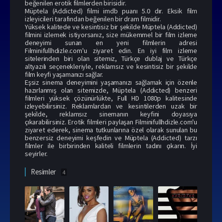
beğenilen erotik filmlerden birisidir.
Müptela (Addicted) filmi imdb puanı 5.0 dır. Eksik
film
izle
yicileri tarafından beğenilen bir dram filmidir.
Yüksek kalitede ve kesintisiz bir şekilde Müptela (Addicted)
filmini izlemek istiyorsanız, size mükemmel bir film izleme
deneyimi sunan en yeni filmlerin adresi
Filminifullhdizle.com'u ziyaret edin. En iyi film izleme
sitelerinden biri olan sitemiz, Türkçe dublaj ve Türkçe
altyazılı seçenekleriyle, reklamsız ve kesintisiz bir şekilde
film keyfi yaşamanızı sağlar.
Eşsiz sinema deneyimini yaşamanızı sağlamak için özenle
hazırlanmış olan sitemizde, Müptela (Addicted) benzeri
filmleri yüksek çözünürlükte, Full HD 1080p kalitesinde
izleyebilirsiniz. Reklamlardan ve kesintilerden uzak bir
şekilde, reklamsız sinemanın keyfini doyasıya
çıkarabilirsiniz.
Erotik filmler
i paylaşan Filminifullhdizle.com'u
ziyaret ederek, sinema tutkunlarına özel olarak sunulan bu
benzersiz deneyimi keşfedin ve Müptela (Addicted) tarzı
filmler ile birbirinden kaliteli filmlerin tadını çıkarın. İyi
seyirler.
Resimler
4