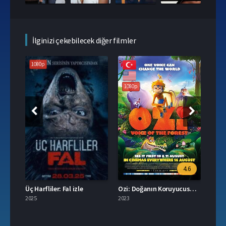
İlginizi çekebilecek diğer filmler
1080p
1080p
4.6
Karşı Atak | Kontra Atak izle
Üç Harfliler: Fal izle
Ozi: Doğanın Koruyucusu izle
Lilo 
2025
2023
2002