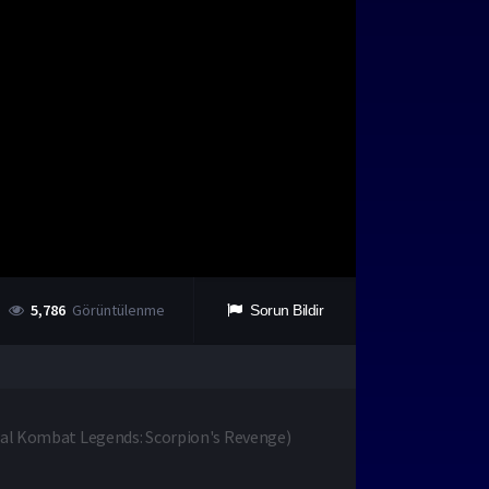
5,786
Görüntülenme
Sorun Bildir
al Kombat Legends: Scorpion's Revenge
)