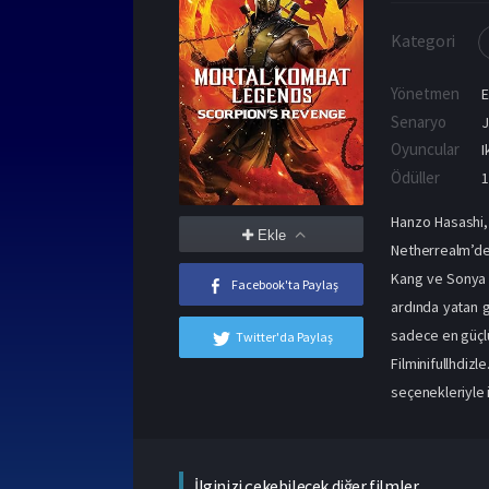
Kategori
Yönetmen
E
Senaryo
J
Oyuncular
I
Ödüller
1
Hanzo Hasashi, 
Ekle
Netherrealm’de 
Kang ve Sonya 
Facebook'ta Paylaş
ardında yatan g
sadece en güçlü
Twitter'da Paylaş
Filminifullhdi
seçenekleriyle i
İlginizi çekebilecek diğer filmler