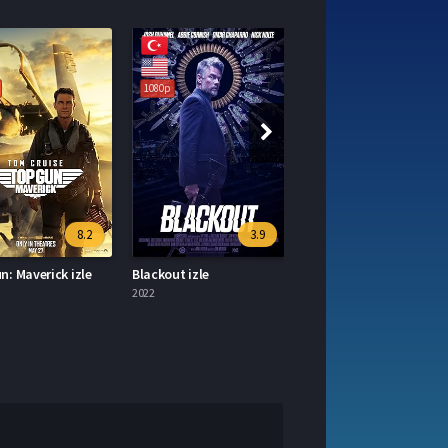
1080p
1080p
8.2
3.9
3.8
 Maverick izle
Blackout izle
Age Of Kill izle
2022
2015