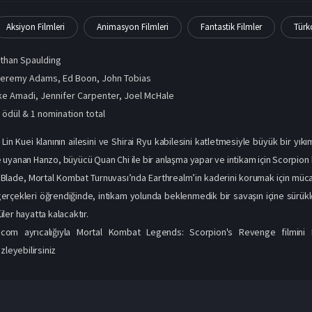
Aksiyon Filmleri
Animasyon Filmleri
Fantastik Filmler
Türkç
than Spaulding
eremy Adams, Ed Boon, John Tobias
ke Amadi
,
Jennifer Carpenter
,
Joel McHale
 ödül & 1 nomination total
Lin Kuei klanının ailesini ve Shirai Ryu kabilesini katletmesiyle büyük bir yı
uyanan Hanzo, büyücü Quan Chi ile bir anlaşma yapar ve intikam için Scorpion 
Blade, Mortal Kombat Turnuvası’nda Earthrealm’in kaderini korumak için müca
erçekleri öğrendiğinde, intikam yolunda beklenmedik bir savaşın içine sürük
ler hayatta kalacaktır.
zle.com ayrıcalığıyla Mortal Kombat Legends: Scorpion's Revenge filmini F
zleyebilirsiniz