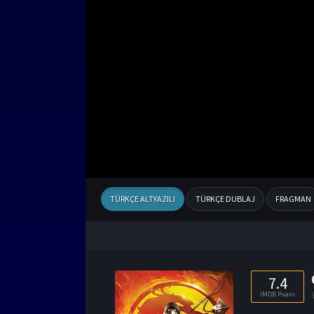
TÜRKÇE ALTYAZILI
TÜRKÇE DUBLAJ
FRAGMAN
7.4
IMDB Puanı