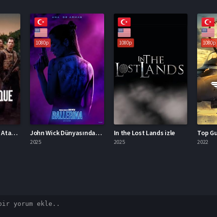
1080p
1080p
1080p
Karşı Atak | Kontra Atak izle
John Wick Dünyasından: Ballerina
In the Lost Lands izle
Top Gun:
2025
2025
2022