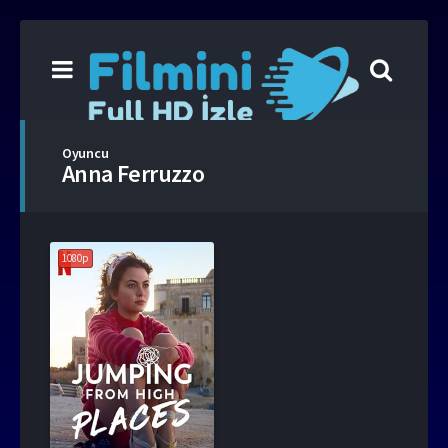
Oyuncu
Anna Ferruzzo
1080p