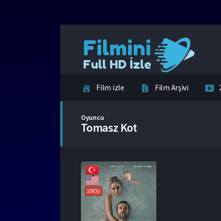
Film izle
Film Arşivi
İletişim
Oyuncu
Tomasz Kot
1080p