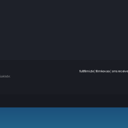
fullfilmizle
|
filmkovası
|
sms receive
aklıdır.
casino
siteleri