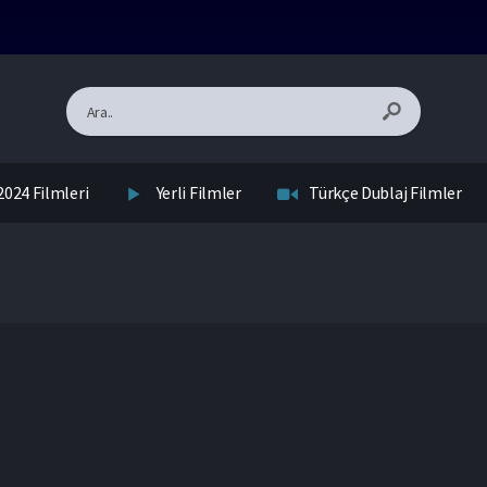
2024 Filmleri
Yerli Filmler
Türkçe Dublaj Filmler