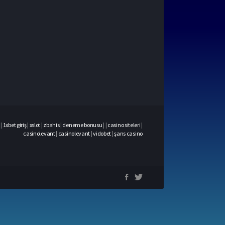
|
1xbet giriş
|
xslot
|
zbahis
|
deneme bonusu
|
|
casino siteleri
|
casinolevant
|
casinolevant
|
vidobet
|
şans casino