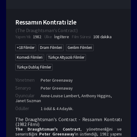
Ressamın Kontratı izle
(
The Draughtsman's Contract
)
Yapım Yılı
1982
Ülke
İngiltere
Film Süresi
108 dakika
+18 Filmler
Dram Filmleri
Gerilim Filmleri
Komedi Filmleri
Türkçe Altyazılı Filmler
Türkçe Dublaj Filmler
Yönetmen
Peter Greenaway
Senaryo
Peter Greenaway
Oyuncular
Anne-Louise Lambert
,
Anthony Higgins
,
Janet Suzman
Ödüller
1 ödül & 4 Adaylık.
The Draughtsman's Contract - Ressamın Kontratı
(1982 Filmi)
The Draughtsman's Contract
, yönetmenliğini ve
senaristliğini
Peter Greenaway
'in üstlendiği, 1982 yapımı