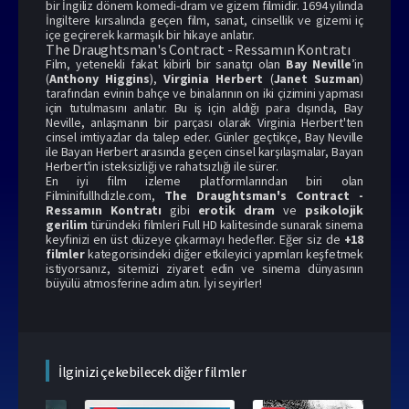
bir İngiliz dönem komedi-dram ve gizem filmidir. 1694 yılında
İngiltere kırsalında geçen film, sanat, cinsellik ve gizemi iç
içe geçirerek karmaşık bir hikaye anlatır.
The Draughtsman's Contract - Ressamın Kontratı
Film, yetenekli fakat kibirli bir sanatçı olan
Bay Neville
’in
(
Anthony Higgins
),
Virginia Herbert
(
Janet Suzman
)
tarafından evinin bahçe ve binalarının on iki çizimini yapması
için tutulmasını anlatır. Bu iş için aldığı para dışında, Bay
Neville, anlaşmanın bir parçası olarak Virginia Herbert'ten
cinsel imtiyazlar da talep eder. Günler geçtikçe, Bay Neville
ile Bayan Herbert arasında geçen cinsel karşılaşmalar, Bayan
Herbert'in isteksizliği ve rahatsızlığı ile sürer.
En iyi film izleme platformlarından biri olan
Filminifullhdizle.com,
The Draughtsman's Contract -
Ressamın Kontratı
gibi
erotik dram
ve
psikolojik
gerilim
türündeki filmleri Full HD kalitesinde sunarak sinema
keyfinizi en üst düzeye çıkarmayı hedefler. Eğer siz de
+18
filmler
kategorisindeki diğer etkileyici yapımları keşfetmek
istiyorsanız, sitemizi ziyaret edin ve sinema dünyasının
büyülü atmosferine adım atın. İyi seyirler!
İlginizi çekebilecek diğer filmler