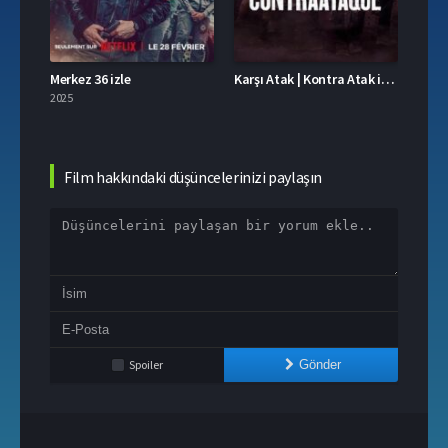
.1
Merkez 36 izle
Karşı Atak | Kontra Atak izle
Üç Ha
2025
2025
Film hakkındaki düşüncelerinizi paylaşın
Spoiler
Gönder