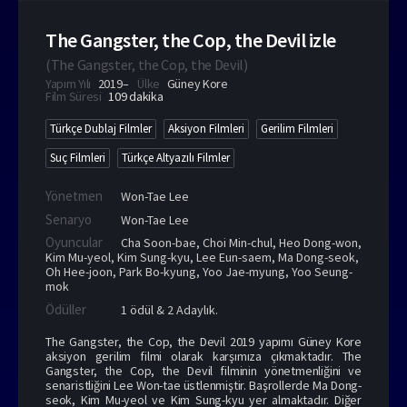
The Gangster, the Cop, the Devil izle
(
The Gangster, the Cop, the Devil
)
Yapım Yılı
2019–
Ülke
Güney Kore
Film Süresi
109 dakika
Türkçe Dublaj Filmler
Aksiyon Filmleri
Gerilim Filmleri
Suç Filmleri
Türkçe Altyazılı Filmler
Yönetmen
Won-Tae Lee
Senaryo
Won-Tae Lee
Oyuncular
Cha Soon-bae
,
Choi Min-chul
,
Heo Dong-won
,
Kim Mu-yeol
,
Kim Sung-kyu
,
Lee Eun-saem
,
Ma Dong-seok
,
Oh Hee-joon
,
Park Bo-kyung
,
Yoo Jae-myung
,
Yoo Seung-
mok
Ödüller
1 ödül & 2 Adaylık.
The Gangster, the Cop, the Devil 2019 yapımı Güney Kore
aksiyon gerilim filmi olarak karşımıza çıkmaktadır. The
Gangster, the Cop, the Devil filminin yönetmenliğini ve
senaristliğini Lee Won-tae üstlenmiştir. Başrollerde Ma Dong-
seok, Kim Mu-yeol ve Kim Sung-kyu yer almaktadır. Diğer