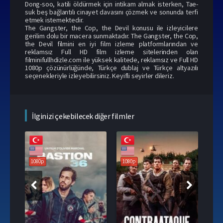
Dong-soo, katili öldürmek için intikam almak isterken, Tae-
suk beş bağlantılı cinayet davasını çözmek ve sonunda terfi
etmek istemektedir.
The Gangster, the Cop, the Devil konusu ile izleyicilere
gerilim dolu bir macera sunmaktadır. The Gangster, the Cop,
the Devil filmini en iyi film izleme platformlarından ve
reklamsız Full HD film izleme sitelerinden olan
filminifullhdizle.com ile yüksek kalitede, reklamsız ve Full HD
1080p çözünürlüğünde, Türkçe dublaj ve Türkçe altyazılı
seçenekleriyle izleyebilirsiniz. Keyifli seyirler dileriz.
İlginizi çekebilecek diğer filmler
108
1080p
1080p