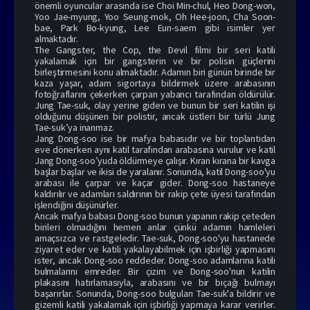
önemli oyuncular arasında ise Choi Min-chul, Heo Dong-won,
Yoo Jae-myung, Yoo Seung-mok, Oh Hee-joon, Cha Soon-
bae, Park Bo-kyung, Lee Eun-saem gibi isimler yer
almaktadır.
The Gangster, the Cop, the Devil filmi bir seri katili
yakalamak için bir gangsterin ve bir polisin güçlerini
birleştirmesini konu almaktadır. Adamın biri günün birinde bir
kaza yaşar, adam sigortaya bildirmek üzere arabasının
fotoğraflarını çekerken çarpan yabancı tarafından öldürülür.
Jung Tae-suk, olay yerine giden ve bunun bir seri katilin işi
olduğunu düşünen bir polistir, ancak üstleri bir türlü Jung
Tae-suk’ya inanmaz.
Jang Dong-soo ise bir mafya babasıdır ve bir toplantıdan
eve dönerken aynı katil tarafından arabasına vurulur ve katil
Jang Dong-soo’yuda öldürmeye çalışır. Kıran kırana bir kavga
başlar başlar ve ikisi de yaralanır. Sonunda, katil Dong-soo'yu
arabası ile çarpar ve kaçar gider. Dong-soo hastaneye
kaldırılır ve adamları saldırının bir rakip çete üyesi tarafından
işlendiğini düşünürler.
Ancak mafya babası Dong-soo bunun yapanın rakip çeteden
birileri olmadığını hemen anlar çünkü adamın hamleleri
amaçsızca ve rastgeledir. Tae-suk, Dong-soo'yu hastanede
ziyaret eder ve katili yakalayabilmek için işbirliği yapmasını
ister, ancak Dong-soo reddeder. Dong-soo adamlarına katili
bulmalarını emreder. Bir çizim ve Dong-soo'nun katilin
plakasını hatırlamasıyla, arabasını ve bir bıçağı bulmayı
başarırlar. Sonunda, Dong-soo bulguları Tae-suk'a bildirir ve
gizemli katili yakalamak için işbirliği yapmaya karar verirler.