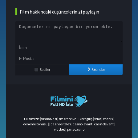
Film hakkındaki düşüncelerinizi paylaşın
Spoiler
Gönder
fullfilmizle
|
filmkovası
|
sms receive
|
1xbet giriş
|
xslot
|
zbahis
|
deneme bonusu
|
|
casino siteleri
|
casinolevant
|
casinolevant
|
vidobet
|
şans casino
casino