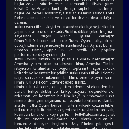
başlar ve kısa sürede Peter ile romantik bir ilişkiye giren.
Fakat Chloé Peter’ın kimliği ile ilgili şüpheler hissetmeye
başlar ve Peter’ı araştırmaya başlar. Peter'ın aslında Louis
Delord adında tehlikeli ve çekici bir ikiz kardeşi olduğunu
öğrenir.
Tutku Oyunu filmi, izleyiciler tarafından oldukça beğenilen bir
yapım olarak öne çıkmaktadır. Bu film, dikkat çekici fragmanı
sayesinde birçok kişinin ilgisini çekmiştir.
FilminiFullHDizle.com sitesinde Tutku Oyunu, altyazılı ve
dublajlı izleme seçenekleriyle sunulmaktadır. Ayrıca, bu film
Amazon Prime, Apple TV ve Netflix gibi popüler
platformlarda da yayınlanmıştır.
Tutku Oyunu filminin IMDb puanı 6.3 olarak belirlenmiştir.
Amerika yapımı olan bu aksiyon filmi, Amerika Filmleri
izleyicileri tarafından da beğeni toplamıştır. Eğer yüksek
kalitede ve kesintisiz bir şekilde Tutku Oyunu filmini izlemek
istiyorsanız, size mükemmel bir film izleme deneyimi sunan
FilminiFullHDizle.com'u ziyaret edebilirsiniz.
FilminiFullHDizle.com, en iyi film izleme sitelerinden biri
olarak Türkçe dublaj ve Türkçe altyazılı seçenekleriyle,
reklamsız ve kesintisiz bir film keyfi sunmaktadır. Eşsiz
sinema deneyimi yaşamanız için özenle hazırlanmış olan bu
sitede, Tutku Oyunu benzeri filmleri yüksek çözünürlükte,
Full HD 1080p kalitesinde izleyebilirsiniz. Reklamlardan uzak,
kesintisiz bir sinema keyfi için FilminiFullHDizle.com'u ziyaret
edin ve sinema tutkunlarına özel olarak sunulan bu
benzersiz deneyimi keşfedin. Uzay Filmleri gibi çeşitli
türlerdeki filmleri de bulabileceğiniz bu site, aksiyon