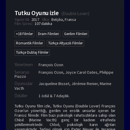
Tutku Oyunu izle
(
Double Lover
)
Yapım Yılı
2017
Ülke
Belçika
,
Fransa
Film Süresi
107 dakika
+18 Filmler
Dram Filmleri
Gerilim Filmleri
Romantik Filmler
Türkçe Altyazılı Filmler
Türkçe Dublaj Filmler
Yönetmen
François Ozon
Senaryo
François Ozon, Joyce Carol Oates, Philippe
Piazzo
Oyuncular
Jacqueline Bisset
,
Jérémie Renier
,
Marine
Vacth
Ödüller
1 ödül & 7 Adaylık.
Tutku Oyunu film izle, Tutku Oyunu (Double Lover) François
Ozon'un yönettiği, gerilim ve erotik unsurlar içeren bir
Fransız filmidir. Film bazı psikolojik rahatsızlıklara sahip olan
Chloé (Marine Vacth) genç bir kadının etrafında
şekillenmektedir. Chloé, psikolojik karın ağrıları
yaşamaktadır. Tedavi olmak için Peter Meyer ile terapiye