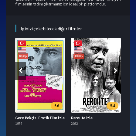
filmlerinin tadını çıkarmanız için ideal bir platformdur.
İlginizi çekebilecek diğer filmler
1080p
1080p
6.6
5.4
Gece Bekçisi Erotik film izle
Reroute izle
Taya 
1974
2022
2021