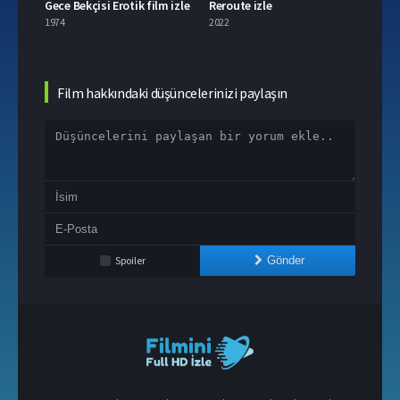
Gece Bekçisi Erotik film izle
Reroute izle
Taya 
1974
2022
2021
Film hakkındaki düşüncelerinizi paylaşın
Spoiler
Gönder