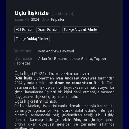
Üçlü İlişki izle
(
Table for 3
)
Yapım Yılı
2024
Ülke
Filipinler
+18 Filmler
Dram Filmleri
Türkçe Altyazılı Filmler
Türkçe Dublaj Filmler
Yönetmen
Ivan Andrew Payawal
Oyuncular
Arkin Del Rosario
,
Jesse Guinto
,
Topper
Fabregas
Üçlü İlişki (2024) - Dram ve Romantizm
Üçlü İlişki
, yönetmen
Ivan Andrew Payawal
tarafından
2024 yılında çekilen bir
dram ve romantizm
filmidir. Film,
uzun süreli bir ilişkiye yeni bir boyut kazandırmak isteyen bir
çiftin, hayatlarına üçüncü bir kişiyi dahil etmesiyle yaşanan
duygusal ve ilişkisel çatışmaları ele alır.
Üçlü İlişki Film Konusu
Paul ve Marlon, ilişkilerini canlandırmak amacıyla karizmatik
Jeremy'yi üçüncü bir kişi olarak dahil ederler. Bu yeni
dinamik, aralarındaki bağı güçlendirebileceği gibi, ilişkiyi
daha da karmaşık hale getirebilir. Film, bu üçlü ilişki içinde
ortaya çıkan duygusal gelgitler ve gerilimler etrafında
şekilleniyor.